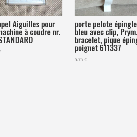
pel Aiguilles pour
porte pelote épingl
machine à coudre nr.
bleu avec clip, Prym
 STANDARD
bracelet, pique épin
poignet 611337
€
5.75
€