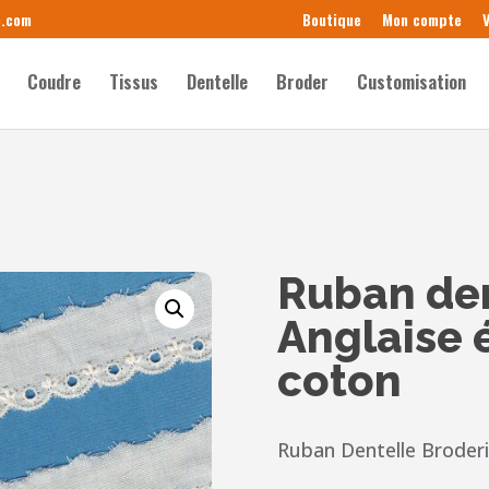
e.com
Boutique
Mon compte
V
Coudre
Tissus
Dentelle
Broder
Customisation
Ruban den
Anglaise
coton
Ruban Dentelle Broderi