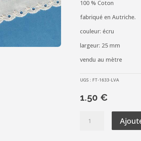
100 % Coton
fabriqué en Autriche.
couleur: écru
largeur: 25 mm
vendu au mètre
UGS :
FT-1633-LVA
1.50
€
quantité
Ajout
de
Ruban
dentelle