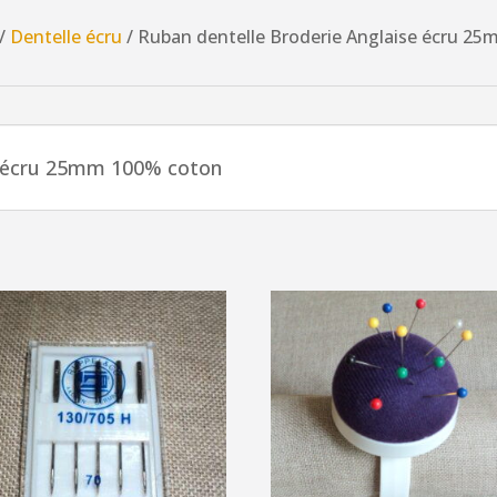
Broderie
/
Dentelle écru
/ Ruban dentelle Broderie Anglaise écru 2
Anglaise
écru
25mm
100%
e écru 25mm 100% coton
coton