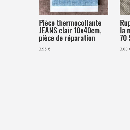
Pièce thermocollante
Rup
JEANS clair 10x40cm,
la 
pièce de réparation
70
3.95
€
3.00