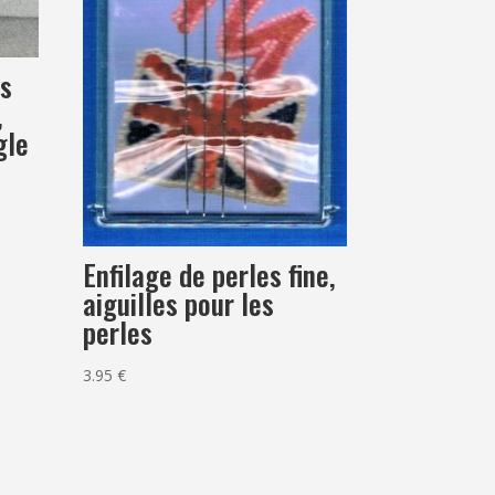
es
,
gle
Enfilage de perles fine,
aiguilles pour les
perles
3.95
€