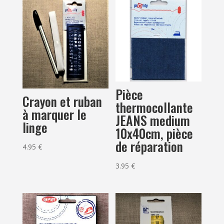
Pièce
Crayon et ruban
thermocollante
à marquer le
JEANS medium
linge
10x40cm, pièce
de réparation
4.95
€
3.95
€