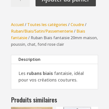
de
Ruban
Biais
fantaisie
Accueil
/
Toutes les catégories
/
Coudre
/
20mm
Ruban/Biais/Satin/Passementerie
/
Biais
maison,
fantaisie
/ Ruban Biais fantaisie 20mm maison,
poussin,
poussin, chat, fond rose clair
chat,
fond
Description
rose
clair
Les
rubans biais
fantaisie, idéal
pour vos créations coutures.
Produits similaires