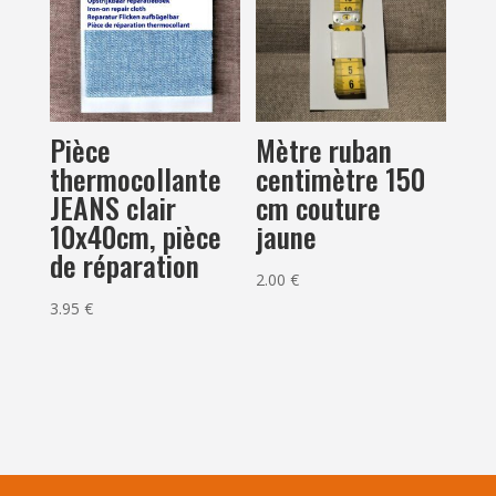
Pièce
Mètre ruban
thermocollante
centimètre 150
JEANS clair
cm couture
10x40cm, pièce
jaune
de réparation
2.00
€
3.95
€