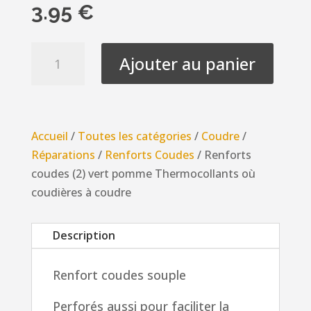
3.95
€
quantité
Ajouter au panier
de
Renforts
coudes
(2)
Accueil
/
Toutes les catégories
/
Coudre
/
vert
Réparations
/
Renforts Coudes
/ Renforts
pomme
coudes (2) vert pomme Thermocollants où
Thermocollants
coudières à coudre
où
coudières
Description
à
coudre
Renfort coudes souple
Perforés aussi pour faciliter la