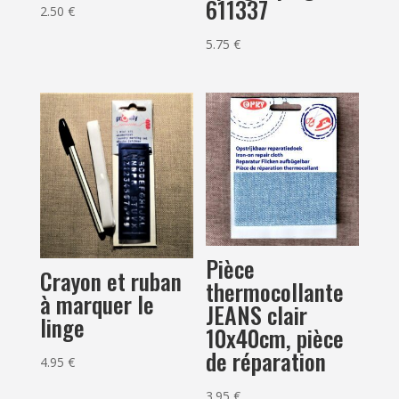
611337
2.50
€
5.75
€
Pièce
Crayon et ruban
thermocollante
à marquer le
JEANS clair
linge
10x40cm, pièce
de réparation
4.95
€
3.95
€