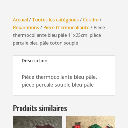
Pièce
thermocollante
bleu
Accueil
/
Toutes les catégories
/
Coudre
/
pâle
Réparations
/
Pièce thermocollante
/ Pièce
11x25cm,
thermocollante bleu pâle 11x25cm, pièce
pièce
percale bleu pâle coton souple
percale
bleu
Description
pâle
coton
Pièce thermocollante bleu pâle,
souple
pièce percale souple bleu pâle
Produits similaires