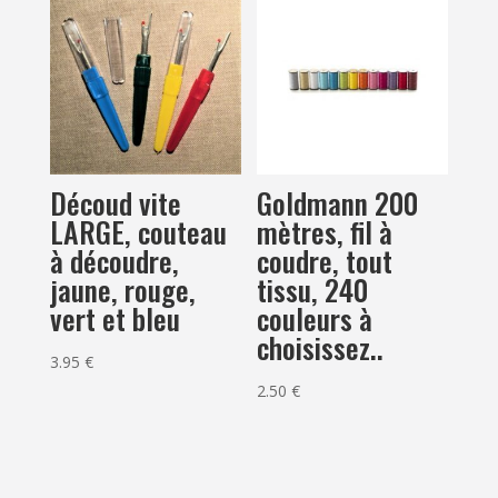
Découd vite
Goldmann 200
LARGE, couteau
mètres, fil à
à découdre,
coudre, tout
jaune, rouge,
tissu, 240
vert et bleu
couleurs à
choisissez..
3.95
€
2.50
€