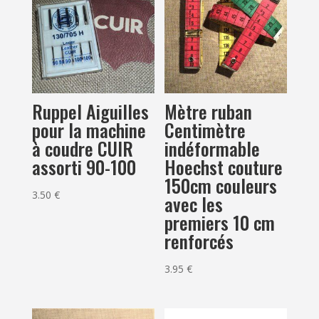
Ruppel Aiguilles
Mètre ruban
pour la machine
Centimètre
à coudre CUIR
indéformable
assorti 90-100
Hoechst couture
150cm couleurs
3.50
€
avec les
premiers 10 cm
renforcés
3.95
€