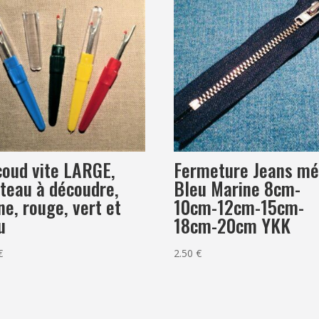
oud vite LARGE,
Fermeture Jeans mé
teau à découdre,
Bleu Marine 8cm-
ne, rouge, vert et
10cm-12cm-15cm-
u
18cm-20cm YKK
€
2.50
€