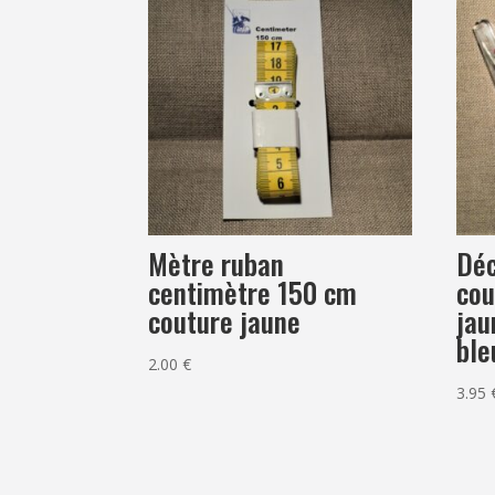
Mètre ruban
Déc
centimètre 150 cm
cou
couture jaune
jau
ble
2.00
€
3.95