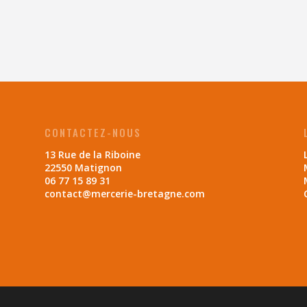
CONTACTEZ-NOUS
13 Rue de la Riboine
22550 Matignon
06 77 15 89 31
contact@mercerie-bretagne.com