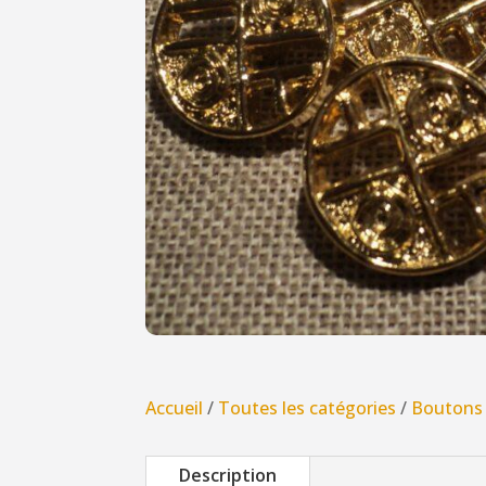
Accueil
/
Toutes les catégories
/
Boutons
Description