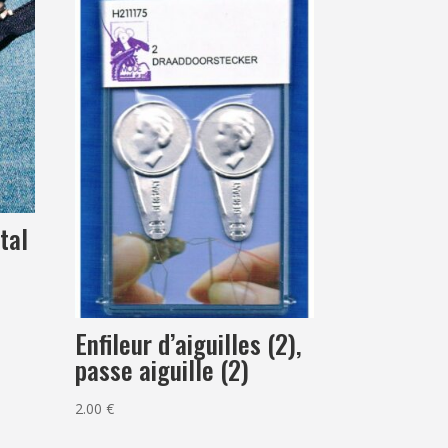
tal
Enfileur d’aiguilles (2),
passe aiguille (2)
2.00
€