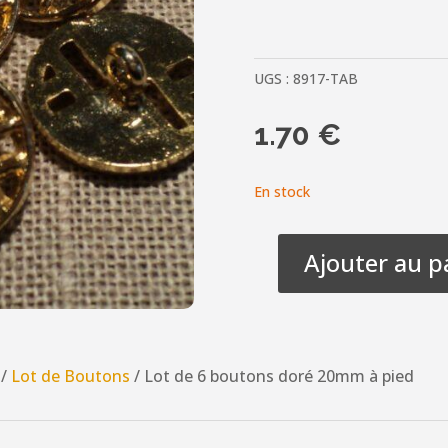
UGS :
8917-TAB
1.70
€
En stock
Ajouter au p
quantité
de
Lot
de
/
Lot de Boutons
/ Lot de 6 boutons doré 20mm à pied
6
boutons
doré