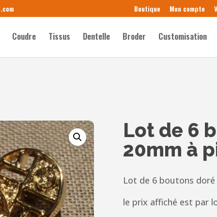
e.com
Boutique
Mon compte
V
Coudre
Tissus
Dentelle
Broder
Customisation
Lot de 6 
20mm à p
Lot de 6 boutons doré
le prix affiché
est par l