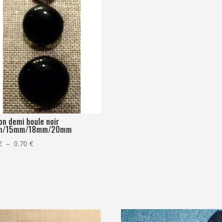
on demi boule noir
m/15mm/18mm/20mm
Plage
€
–
0.70
€
de
prix :
0.30 €
à
0.70 €