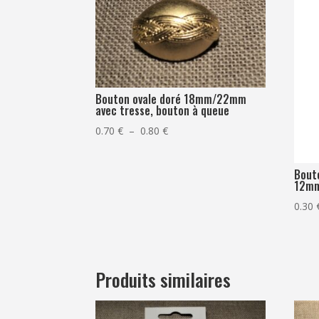
Bouton ovale doré 18mm/22mm
avec tresse, bouton à queue
Plage
0.70
€
–
0.80
€
de
prix :
Bout
12m
0.70 €
à
0.30
0.80 €
Produits similaires