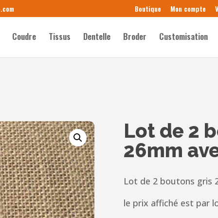
e.com
Boutique
Mon compte
V
Coudre
Tissus
Dentelle
Broder
Customisation
Lot de 2 
26mm avec
Lot de 2 boutons gris
le prix affiché
est par l