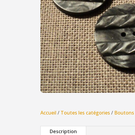
Accueil
/
Toutes les catégories
/
Boutons
Description