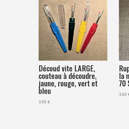
Découd vite LARGE,
Rup
couteau à découdre,
la 
jaune, rouge, vert et
70
bleu
3.00
3.95
€