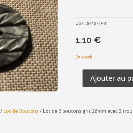
UGS :
8918-TAB
1.10
€
En stock
Ajouter au p
quantité
de
Lot
de
/
Lot de Boutons
/ Lot de 2 boutons gris 26mm avec 2 trou
2
boutons
gris