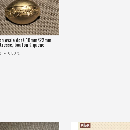
on ovale doré 18mm/22mm
 tresse, bouton à queue
Plage
€
–
0.80
€
de
prix :
0.70 €
à
0.80 €