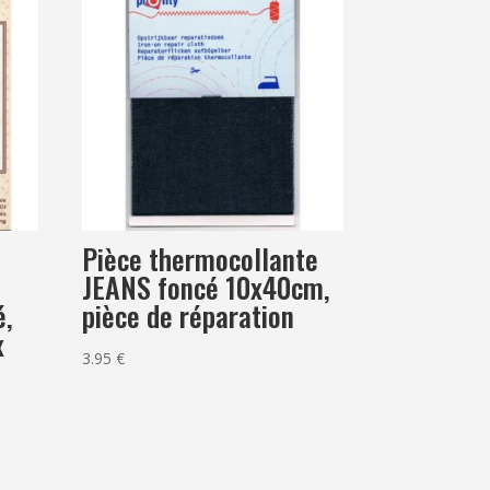
Pièce thermocollante
JEANS foncé 10x40cm,
é,
pièce de réparation
x
3.95
€