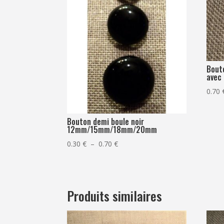
Bout
avec
0.70
Bouton demi boule noir
12mm/15mm/18mm/20mm
Plage
0.30
€
–
0.70
€
de
prix :
0.30 €
Produits similaires
à
0.70 €