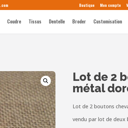
e.com
Boutique
Mon compte
V
Coudre
Tissus
Dentelle
Broder
Customisation
Lot de 2 
métal dor
Lot de 2 boutons chev
vendu par lot de deux