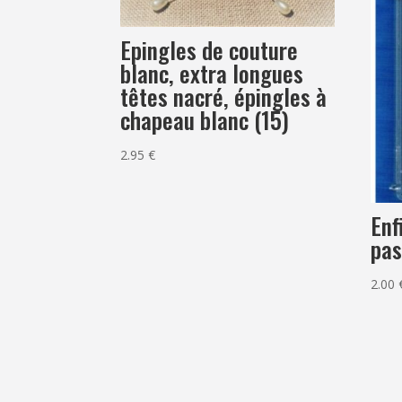
Epingles de couture
blanc, extra longues
têtes nacré, épingles à
chapeau blanc (15)
2.95
€
Enf
pas
2.00