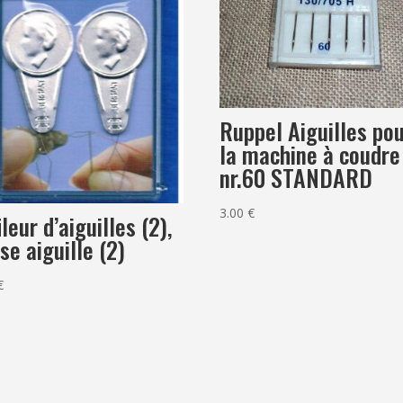
Ruppel Aiguilles po
la machine à coudre
nr.60 STANDARD
3.00
€
ileur d’aiguilles (2),
se aiguille (2)
€