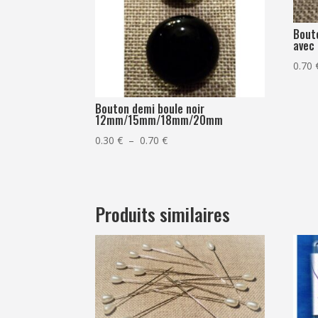
Bout
avec
0.70
Bouton demi boule noir
12mm/15mm/18mm/20mm
Plage
0.30
€
–
0.70
€
de
prix :
0.30 €
Produits similaires
à
0.70 €