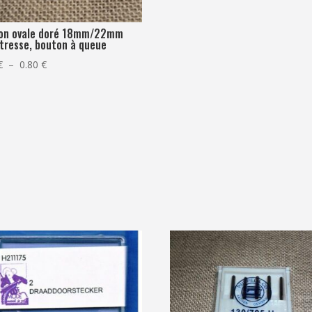
on ovale doré 18mm/22mm
 tresse, bouton à queue
Plage
€
–
0.80
€
de
prix :
0.70 €
à
0.80 €