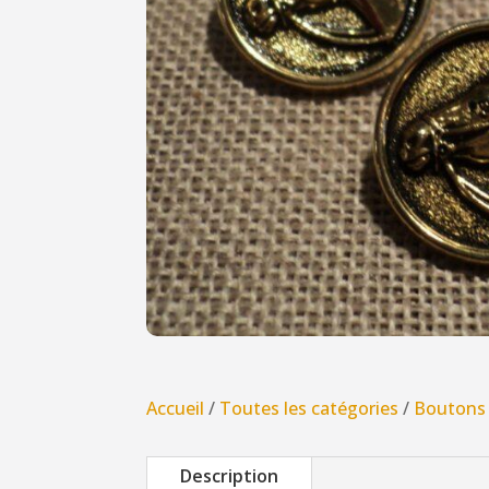
Accueil
/
Toutes les catégories
/
Boutons
Description