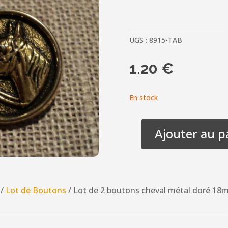
UGS :
8915-TAB
1.20
€
En stock
Ajouter au p
quantité
de
Lot
de
/
Lot de Boutons
/ Lot de 2 boutons cheval métal doré 18
2
boutons
cheval