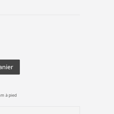
anier
mm à pied