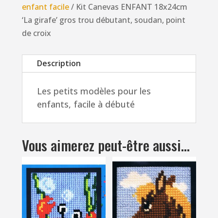
enfant facile
/ Kit Canevas ENFANT 18x24cm
'La
‘La girafe’ gros trou débutant, soudan, point
girafe'
de croix
gros
trou
Description
débutant,
soudan,
Les petits modèles pour les
point
enfants, facile à débuté
de
croix
Vous aimerez peut-être aussi…