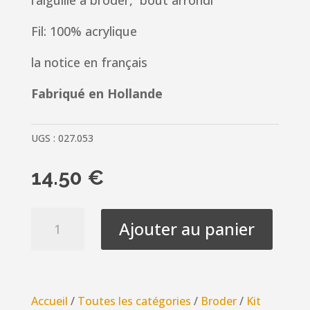
l’aiguille à broder, bout arrondi
Fil: 100% acrylique
la notice en français
Fabriqué en Hollande
UGS :
027.053
14.50
€
quantité
Ajouter au panier
de
Kit
Canevas
ENFANT
Accueil
/
Toutes les catégories
/
Broder
/
Kit
18x24cm