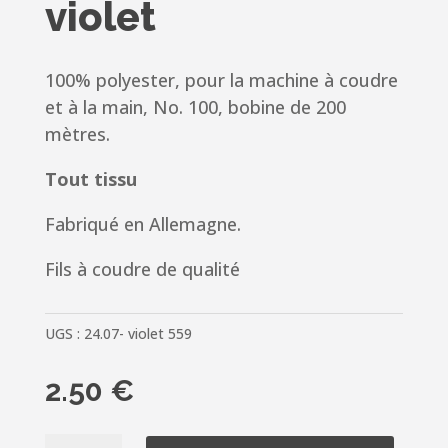
violet
100% polyester, pour la machine à coudre
et à la main, No. 100, bobine de 200
mètres.
Tout tissu
Fabriqué en Allemagne.
Fils à coudre de qualité
UGS :
24.07- violet 559
2.50
€
quantité