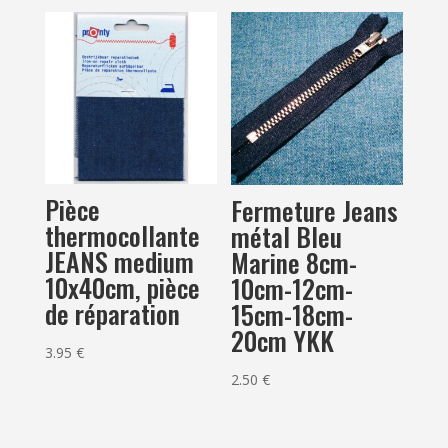
Pièce
Fermeture Jeans
thermocollante
métal Bleu
JEANS medium
Marine 8cm-
10x40cm, pièce
10cm-12cm-
de réparation
15cm-18cm-
20cm YKK
3.95
€
2.50
€