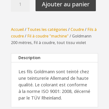
Ajouter au panier
de
Goldmann
200
mètres,
Accueil
/
Toutes les catégories
/
Coudre
/
Fils à
Fil
coudre
/
Fil à coudre "machine"
/ Goldmann
à
200 mètres, Fil à coudre, tout tissu violet
coudre,
tout
Description
tissu
violet
Les fils Goldmann sont teinté chez
une teinturerie Allemand de haute
qualité. Le colorant est conforme
à la norme ISO 9001: 2008, décerné
par le TÜV Rheinland.