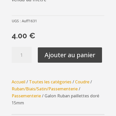
UGS :
Auff1631
4.00
€
quantité
Ajouter au panier
de
Galon
Ruban
paillettes
Accueil
/
Toutes les catégories
/
Coudre
/
doré
Ruban/Biais/Satin/Passementerie
/
15mm
Passementerie
/ Galon Ruban paillettes doré
15mm