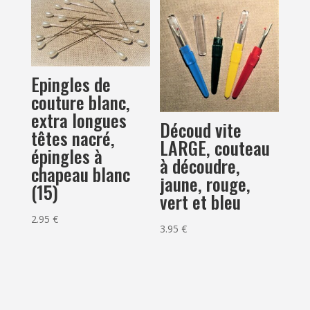
Epingles de
couture blanc,
extra longues
Découd vite
têtes nacré,
LARGE, couteau
épingles à
à découdre,
chapeau blanc
jaune, rouge,
(15)
vert et bleu
2.95
€
3.95
€