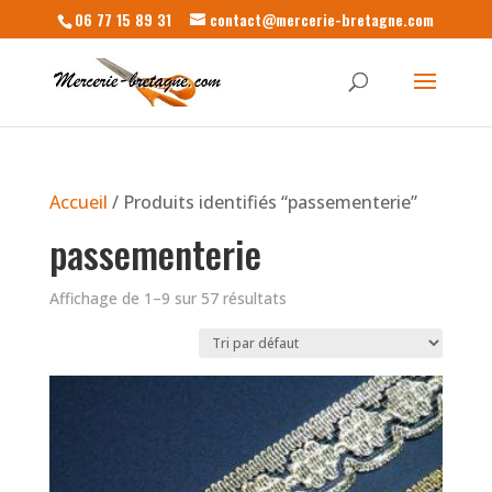
06 77 15 89 31
contact@mercerie-bretagne.com
Accueil
/ Produits identifiés “passementerie”
passementerie
Affichage de 1–9 sur 57 résultats