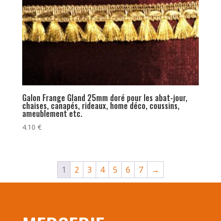
Galon Frange Gland 25mm doré pour les abat-jour,
chaises, canapés, rideaux, home déco, coussins,
ameublement etc.
4.10
€
1
2
3
4
5
6
7
→