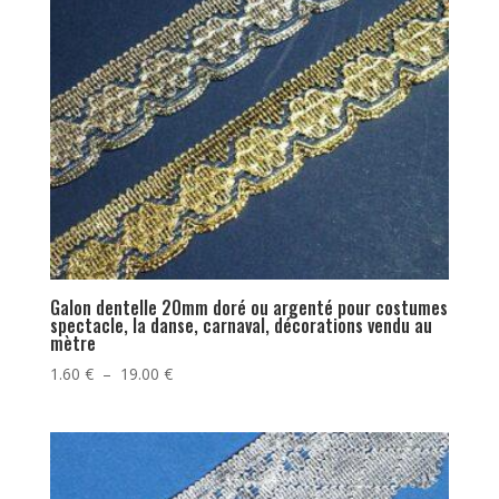
Galon dentelle 20mm doré ou argenté pour costumes
spectacle, la danse, carnaval, décorations vendu au
mètre
Plage
1.60
€
–
19.00
€
de
prix :
1.60 €
à