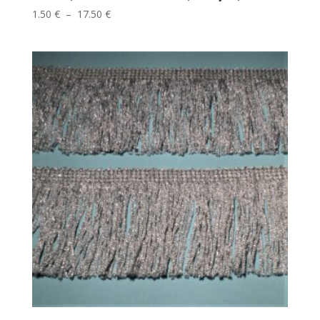
Plage
1.50
€
–
17.50
€
de
prix :
1.50 €
à
17.50 €