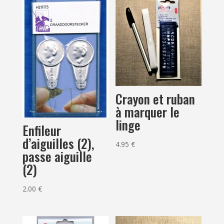
Crayon et ruban
à marquer le
linge
Enfileur
d’aiguilles (2),
4.95
€
passe aiguille
(2)
2.00
€