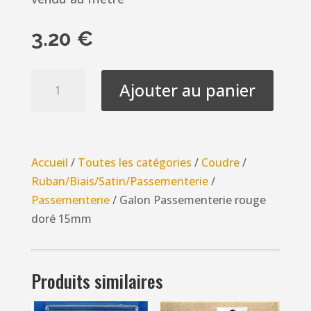
3.20
€
quantité
Ajouter au panier
de
Galon
Passementerie
rouge
Accueil
/
Toutes les catégories
/
Coudre
/
doré
Ruban/Biais/Satin/Passementerie
/
15mm
Passementerie
/ Galon Passementerie rouge
doré 15mm
Produits similaires