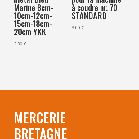
à coudre nr. 70
Marine 8cm-
STANDARD
10cm-12cm-
15cm-18cm-
3.00
€
20cm YKK
2.50
€
MERCERIE
BRETAGNE