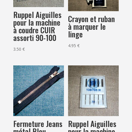
Ruppel Aiguilles
Crayon et ruban
pour la machine
à marquer le
à coudre CUIR
linge
assorti 90-100
4.95
€
3.50
€
Ruppel Aiguilles
Fermeture Jeans
pour la machine
métal Bleu