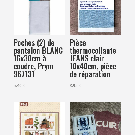
Poches (2) de
Pièce
pantalon BLANC
thermocollante
16x30cm à
JEANS clair
coudre, Prym
10x40cm, pièce
967131
de réparation
5.40
€
3.95
€