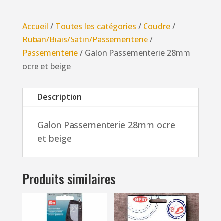
Passementerie
28mm
Accueil
/
Toutes les catégories
/
Coudre
/
ocre
Ruban/Biais/Satin/Passementerie
/
et
Passementerie
/ Galon Passementerie 28mm
beige
ocre et beige
Description
Galon Passementerie 28mm ocre
et beige
Produits similaires