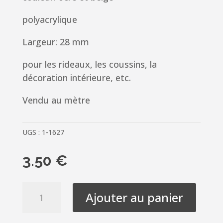
polyacrylique
Largeur: 28 mm
pour les rideaux, les coussins, la
décoration intérieure, etc.
Vendu au mètre
UGS :
1-1627
3.50
€
quantité
Ajouter au panier
de
Galon