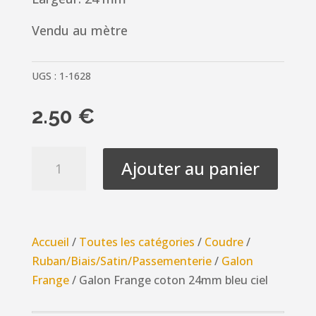
Vendu au mètre
UGS :
1-1628
2.50
€
quantité
Ajouter au panier
de
Galon
Frange
coton
Accueil
/
Toutes les catégories
/
Coudre
/
24mm
Ruban/Biais/Satin/Passementerie
/
Galon
bleu
Frange
/ Galon Frange coton 24mm bleu ciel
ciel