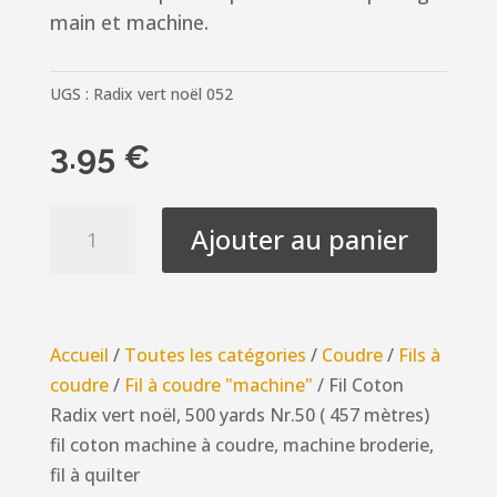
main et machine.
UGS :
Radix vert noël 052
3.95
€
quantité
Ajouter au panier
de
Fil
Coton
Radix
Accueil
/
Toutes les catégories
/
Coudre
/
Fils à
vert
coudre
/
Fil à coudre "machine"
/ Fil Coton
noël,
Radix vert noël, 500 yards Nr.50 ( 457 mètres)
500
fil coton machine à coudre, machine broderie,
yards
fil à quilter
Nr.50