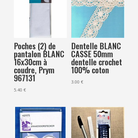
Poches (2) de
Dentelle BLANC
pantalon BLANC
CASSE 50mm
16x30cm à
dentelle crochet
coudre, Prym
100% coton
967131
3.00
€
5.40
€