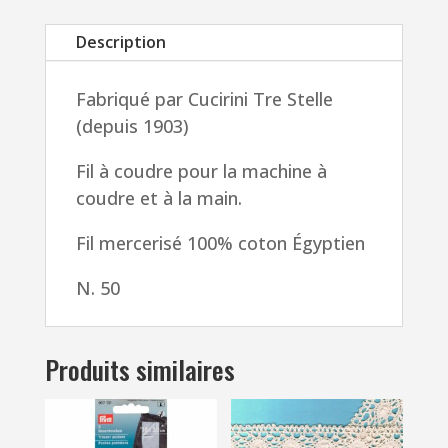
(
Description
457
mètres)
Fabriqué par Cucirini Tre Stelle
fil
(depuis 1903)
coton
machine
Fil à coudre pour la machine à
à
coudre et à la main.
coudre,
machine
Fil mercerisé 100% coton Égyptien
broderie,
N. 50
fil
à
quilter
Produits similaires