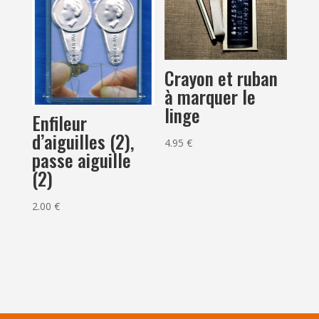
Crayon et ruban
à marquer le
linge
Enfileur
d’aiguilles (2),
4.95
€
passe aiguille
(2)
2.00
€