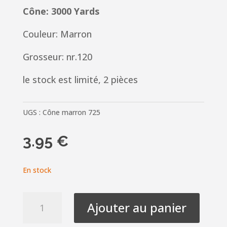
Cône: 3000 Yards
Couleur: Marron
Grosseur: nr.120
le stock est limité, 2 pièces
UGS :
Cône marron 725
3.95
€
En stock
quantité
Ajouter au panier
de
Fil