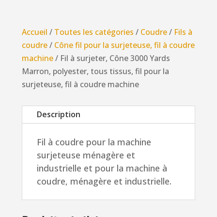
à
surjeter,
Accueil
/
Toutes les catégories
/
Coudre
/
Fils à
Cône
coudre
/
Cône fil pour la surjeteuse, fil à coudre
3000
machine
/ Fil à surjeter, Cône 3000 Yards
Yards
Marron, polyester, tous tissus, fil pour la
Marron,
surjeteuse, fil à coudre machine
polyester,
tous
Description
tissus,
fil
Fil à coudre pour la machine
pour
surjeteuse ménagère et
la
industrielle et pour la machine à
surjeteuse,
coudre, ménagère et industrielle.
fil
à
coudre