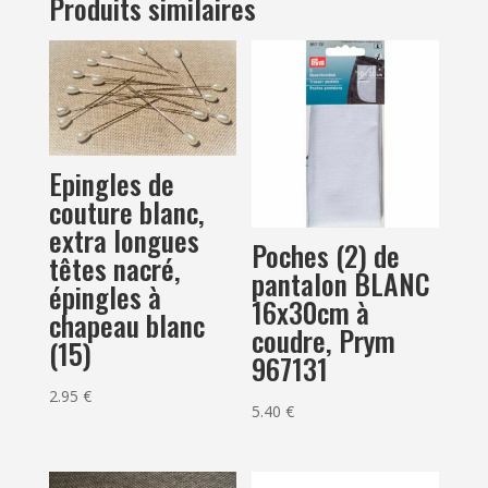
Produits similaires
machine
Epingles de
couture blanc,
extra longues
Poches (2) de
têtes nacré,
pantalon BLANC
épingles à
16x30cm à
chapeau blanc
coudre, Prym
(15)
967131
2.95
€
5.40
€