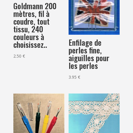
Goldmann 200
mètres, fil à
coudre, tout
tissu, 240
couleurs à
Enfilage de
choisissez..
perles fine,
aiguilles pour
2.50
€
les perles
3.95
€