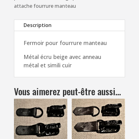
clip,
attache fourrure manteau
agrafe,
crochet
Description
pour
fourrure
Fermoir pour fourrure manteau
écru
beige
Métal écru beige avec anneau
pour
métal et simili cuir
manteau,
attache
fourrure
Vous aimerez peut-être aussi…
manteau