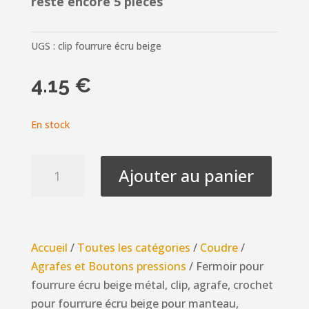
reste encore 5 pièces
UGS :
clip fourrure écru beige
4.15
€
En stock
quantité
Ajouter au panier
de
Fermoir
pour
fourrure
Accueil
/
Toutes les catégories
/
Coudre
/
écru
Agrafes et Boutons pressions
/ Fermoir pour
beige
fourrure écru beige métal, clip, agrafe, crochet
métal,
pour fourrure écru beige pour manteau,