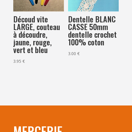
Découd vite
Dentelle BLANC
LARGE, couteau
CASSE 50mm
à découdre,
dentelle crochet
jaune, rouge,
100% coton
vert et bleu
3.00
€
3.95
€
MERCERIE