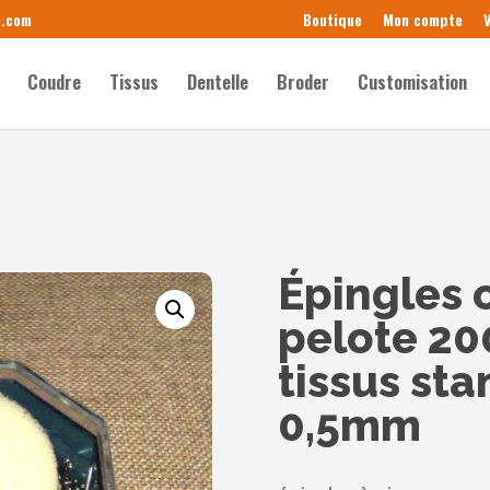
e.com
Boutique
Mon compte
V
Coudre
Tissus
Dentelle
Broder
Customisation
Épingles 
pelote 20
tissus st
0,5mm