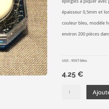
épingles à piquer avec
épaisseur 0,5mm et l
couleur bleu, modèle 
environ 200 pièces dans
UGS :
9597-bleu
4.25
€
quantité
Ajout
de
Épingles
couture