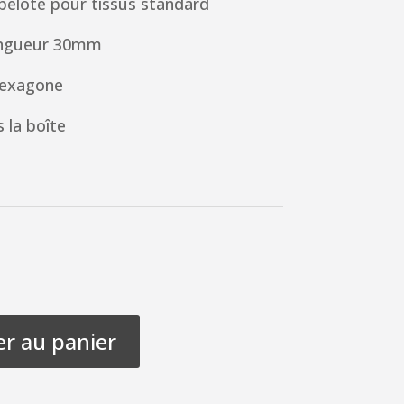
 pelote pour tissus standard
ongueur 30mm
hexagone
 la boîte
er au panier