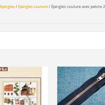
avec
/
Epingles
/
Epingles couture
/ Épingles couture avec pelote 
pelote
200
pièces
pour
tissus
standard
30mm
x
0,5mm