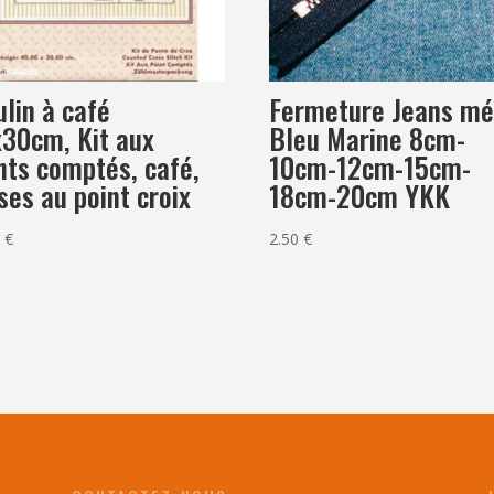
lin à café
Fermeture Jeans mé
30cm, Kit aux
Bleu Marine 8cm-
nts comptés, café,
10cm-12cm-15cm-
ses au point croix
18cm-20cm YKK
0
€
2.50
€