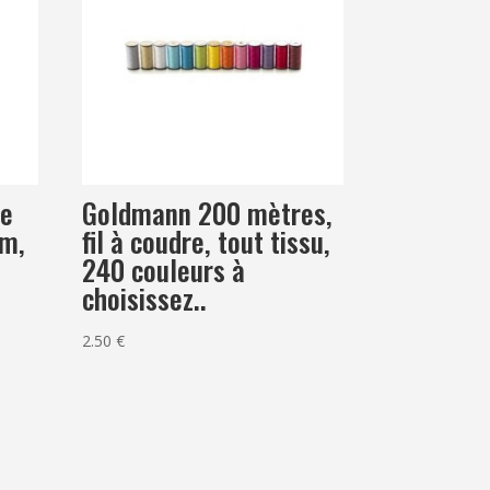
te
Goldmann 200 mètres,
cm,
fil à coudre, tout tissu,
240 couleurs à
choisissez..
2.50
€