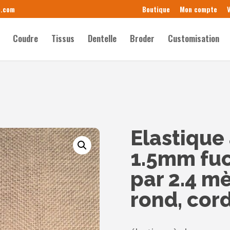
e.com
Boutique
Mon compte
V
Coudre
Tissus
Dentelle
Broder
Customisation
Elastique
1.5mm fuc
par 2.4 m
rond, cor