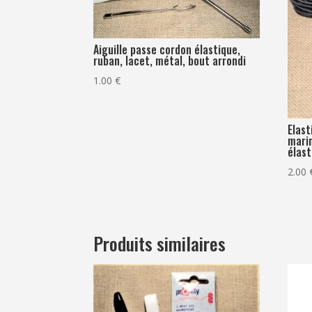
Aiguille passe cordon élastique,
ruban, lacet, métal, bout arrondi
1.00
€
Elas
mari
élas
2.00
Produits similaires