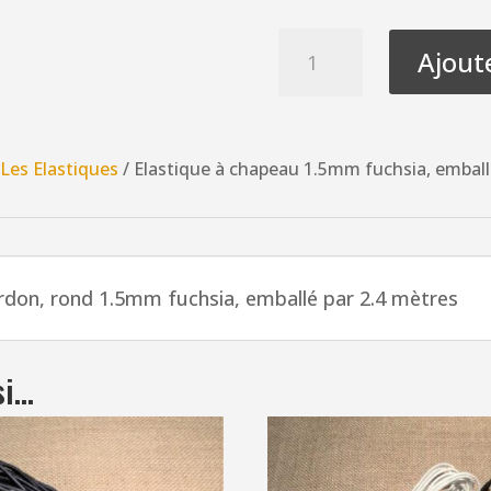
quantité
Ajout
de
Elastique
à
chapeau
/
Les Elastiques
/ Elastique à chapeau 1.5mm fuchsia, emball
1.5mm
fuchsia,
emballé
par
ordon, rond 1.5mm fuchsia, emballé par 2.4 mètres
2.4
mètres
élastique
si…
rond,
cordon