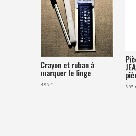
Piè
Crayon et ruban à
JEA
marquer le linge
piè
4.95
€
3.95