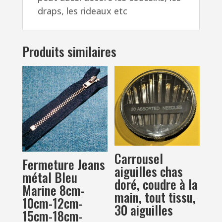
draps, les rideaux etc
Produits similaires
Carrousel
Fermeture Jeans
aiguilles chas
métal Bleu
doré, coudre à la
Marine 8cm-
main, tout tissu,
10cm-12cm-
30 aiguilles
15cm-18cm-