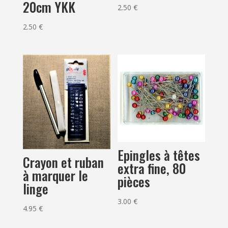
20cm YKK
2.50
€
2.50
€
Epingles à têtes
Crayon et ruban
extra fine, 80
à marquer le
pièces
linge
3.00
€
4.95
€