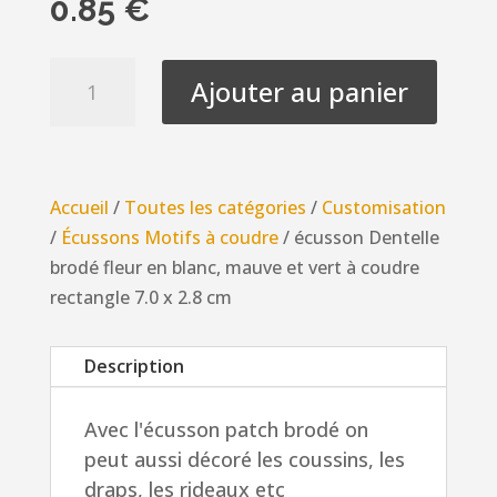
0.85
€
quantité
Ajouter au panier
de
écusson
Dentelle
brodé
Accueil
/
Toutes les catégories
/
Customisation
fleur
/
Écussons Motifs à coudre
/ écusson Dentelle
en
brodé fleur en blanc, mauve et vert à coudre
blanc,
rectangle 7.0 x 2.8 cm
mauve
et
Description
vert
à
Avec l'écusson patch brodé on
coudre
peut aussi décoré les coussins, les
rectangle
draps, les rideaux etc
7.0