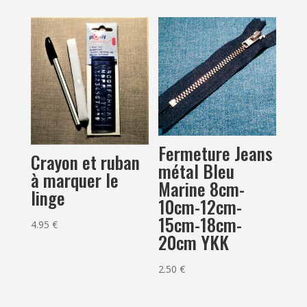
Fermeture Jeans
Crayon et ruban
métal Bleu
à marquer le
Marine 8cm-
linge
10cm-12cm-
15cm-18cm-
4.95
€
20cm YKK
2.50
€