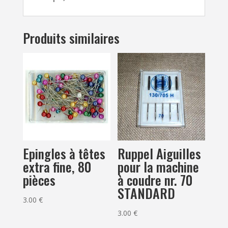
x
2.8
Produits similaires
cm
Epingles à têtes
Ruppel Aiguilles
extra fine, 80
pour la machine
pièces
à coudre nr. 70
STANDARD
3.00
€
3.00
€