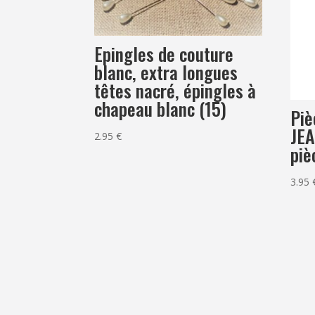
Epingles de couture
blanc, extra longues
têtes nacré, épingles à
chapeau blanc (15)
Piè
JEA
2.95
€
piè
3.95