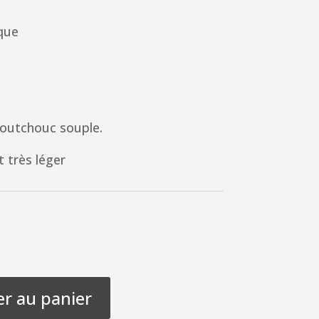
que
aoutchouc souple.
t très léger
er au panier