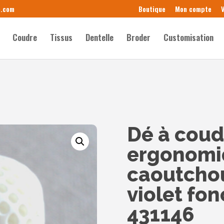
e.com
Boutique
Mon compte
V
Coudre
Tissus
Dentelle
Broder
Customisation
Dé à coud
ergonomiq
caoutchou
violet fon
431146