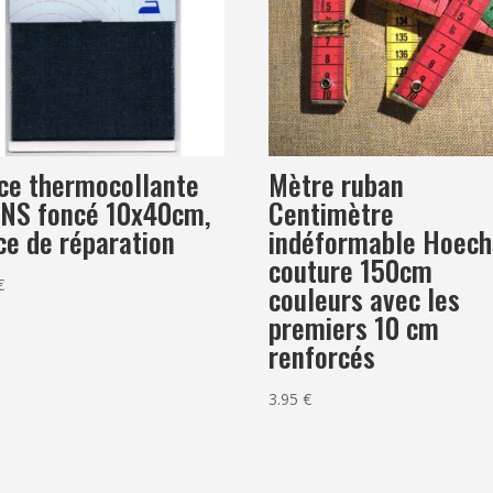
ce thermocollante
Mètre ruban
NS foncé 10x40cm,
Centimètre
ce de réparation
indéformable Hoech
couture 150cm
€
couleurs avec les
premiers 10 cm
renforcés
3.95
€