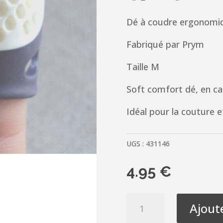
Dé à coudre ergonomi
Fabriqué par Prym
Taille M
Soft comfort dé, en c
Idéal pour la couture e
UGS :
431146
4.95
€
quantité
Ajout
de