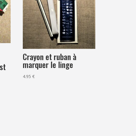
Crayon et ruban à
marquer le linge
st
4.95
€