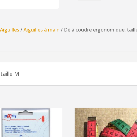
Dé
à
coudre
ergonomique,
/
Aiguilles
/
Aiguilles à main
/ Dé à coudre ergonomique, taill
taille
M,
caoutchouc
souple,
prym,
taille M
violet
foncé,
soft
comfort,
431146