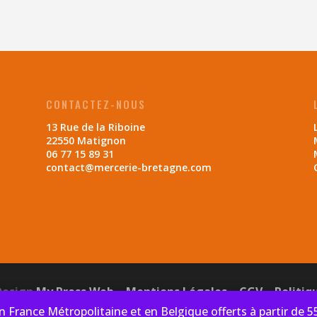
CONTACTEZ-NOUS
13 Rue de la Riboine
22550 Matignon
06 77 15 89 31
contact@mercerie-bretagne.com
Design
My Press Web
–
Mentions Légales
–
CGV
–
Politiq
en France Métropolitaine et en Belgique offerts à partir de 5