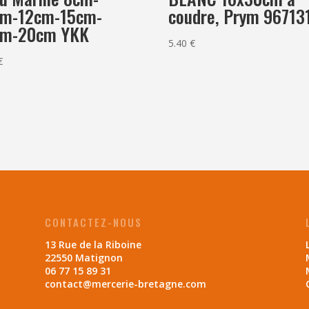
coudre, Prym 96713
cm-12cm-15cm-
cm-20cm YKK
5.40
€
€
CONTACTEZ-NOUS
13 Rue de la Riboine
22550 Matignon
06 77 15 89 31
contact@mercerie-bretagne.com