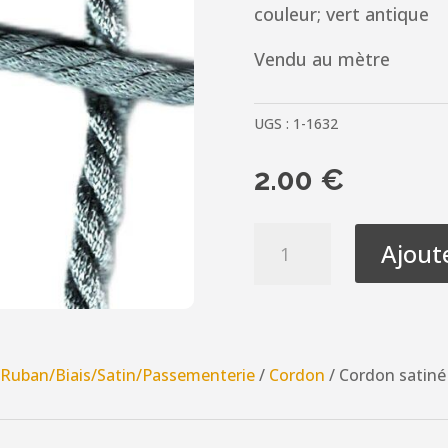
couleur; vert antique
Vendu au mètre
UGS :
1-1632
2.00
€
quantité
Ajout
de
Cordon
satiné
8mm
Vert
/
Ruban/Biais/Satin/Passementerie
/
Cordon
/ Cordon satin
antique