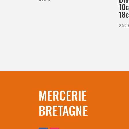
10
18
2.50
MERCERIE
BRETAGNE