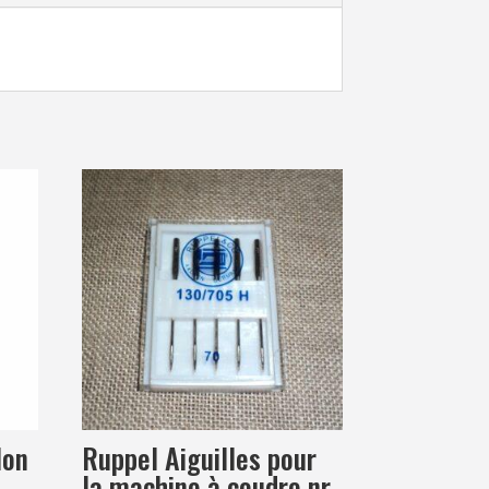
lon
Ruppel Aiguilles pour
la machine à coudre nr.