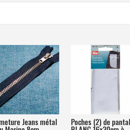
Poches (2) de panta
meture Jeans métal
BLANC 16x30cm à
u Marine 8cm-