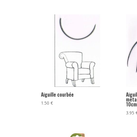
Aiguille courbée
Aigui
méta
1.50
€
10cm
3.95