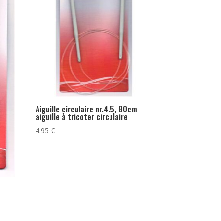
Aiguille circulaire nr.4.5, 80cm
aiguille à tricoter circulaire
4.95
€
m