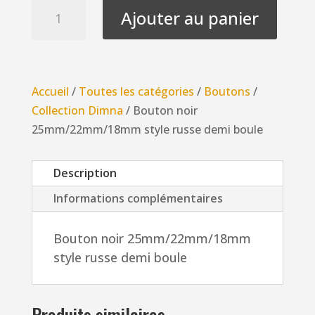
quantité
Ajouter au panier
de
Bouton
noir
25mm/22mm/18mm
Accueil
/
Toutes les catégories
/
Boutons
/
style
Collection Dimna
/ Bouton noir
russe
25mm/22mm/18mm style russe demi boule
demi
boule
Description
Informations complémentaires
Bouton noir 25mm/22mm/18mm
style russe demi boule
Produits similaires