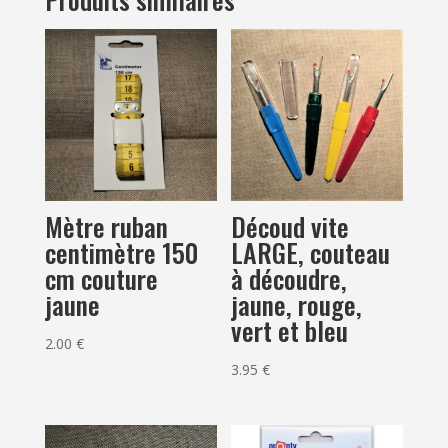
Mètre ruban
Découd vite
centimètre 150
LARGE, couteau
cm couture
à découdre,
jaune
jaune, rouge,
vert et bleu
2.00
€
3.95
€