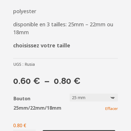
polyester
disponible en 3 tailles: 25mm – 22mm ou
18mm
choisissez votre taille
UGS :
Rusia
Plage
0.60
€
–
0.80
€
de
prix :
Bouton
0.60 €
25mm/22mm/18mm
Effacer
à
0.80 €
0.80
€