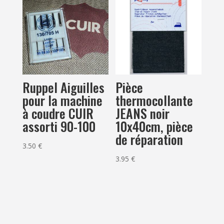
Ruppel Aiguilles
Pièce
pour la machine
thermocollante
à coudre CUIR
JEANS noir
assorti 90-100
10x40cm, pièce
de réparation
3.50
€
3.95
€