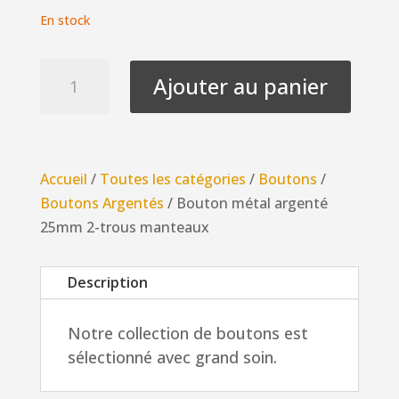
En stock
quantité
Ajouter au panier
de
Bouton
métal
argenté
Accueil
/
Toutes les catégories
/
Boutons
/
25mm
Boutons Argentés
/ Bouton métal argenté
2-
25mm 2-trous manteaux
trous
manteaux
Description
Notre collection de boutons est
sélectionné avec grand soin.