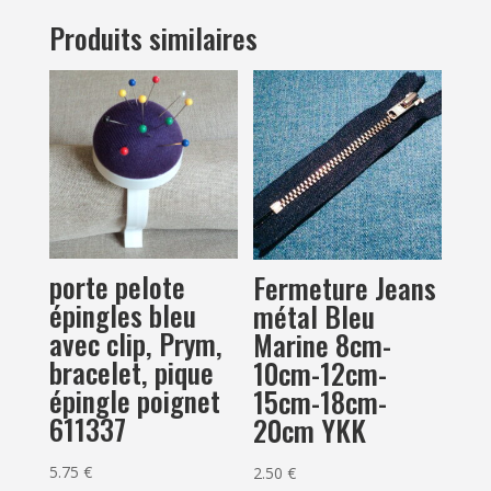
Produits similaires
porte pelote
Fermeture Jeans
épingles bleu
métal Bleu
avec clip, Prym,
Marine 8cm-
bracelet, pique
10cm-12cm-
épingle poignet
15cm-18cm-
611337
20cm YKK
5.75
€
2.50
€