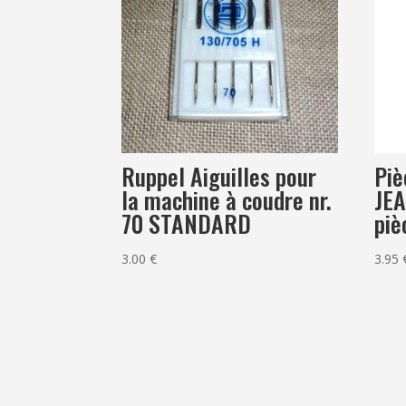
Ruppel Aiguilles pour
Piè
la machine à coudre nr.
JEA
70 STANDARD
piè
3.00
€
3.95