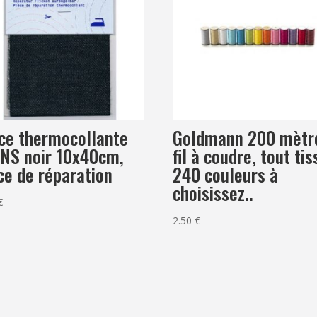
ce thermocollante
Goldmann 200 mètr
NS noir 10x40cm,
fil à coudre, tout tis
ce de réparation
240 couleurs à
choisissez..
€
2.50
€