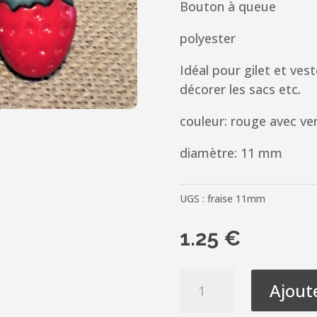
Bouton à queue
polyester
Idéal pour gilet et ves
décorer les sacs etc
.
couleur: rouge avec ve
diamètre: 11 mm
UGS :
fraise 11mm
1.25
€
quantité
Ajout
de
Bouton