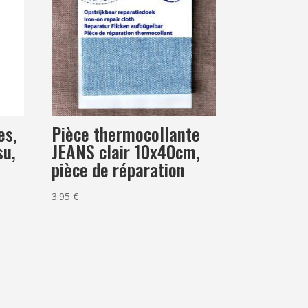
es,
Pièce thermocollante
su,
JEANS clair 10x40cm,
pièce de réparation
3.95
€