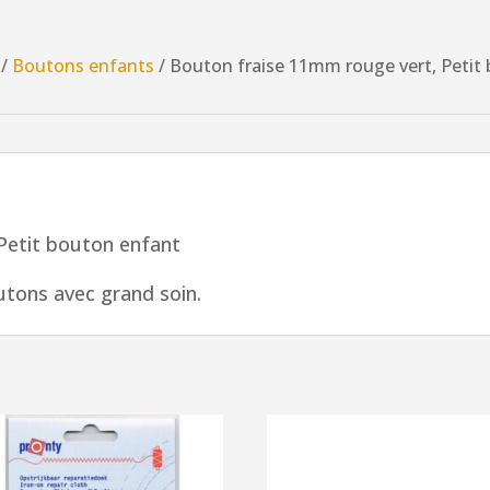
fraise
11mm
/
Boutons enfants
/ Bouton fraise 11mm rouge vert, Petit
rouge
vert,
Petit
bouton
enfant
Petit bouton enfant
tons avec grand soin.