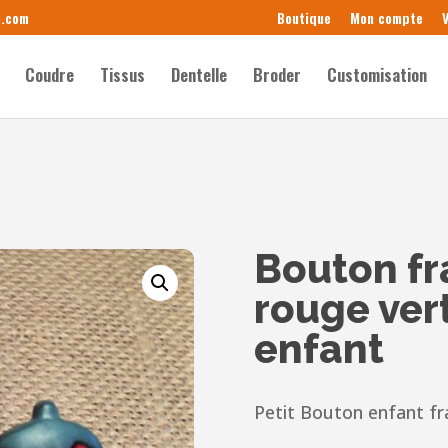
e.com
Boutique
Mon compte
V
Coudre
Tissus
Dentelle
Broder
Customisation
Bouton f
rouge vert
enfant
Petit Bouton enfant fr