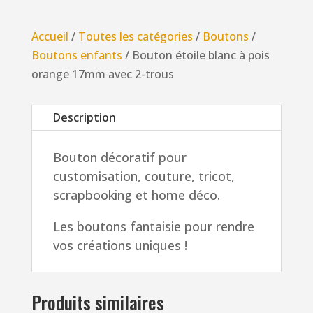
étoile
blanc
Accueil
/
Toutes les catégories
/
Boutons
/
à
Boutons enfants
/ Bouton étoile blanc à pois
pois
orange 17mm avec 2-trous
orange
17mm
Description
avec
2-
Bouton décoratif pour
trous
customisation, couture, tricot,
scrapbooking et home déco.
Les boutons fantaisie pour rendre
vos créations uniques !
Produits similaires