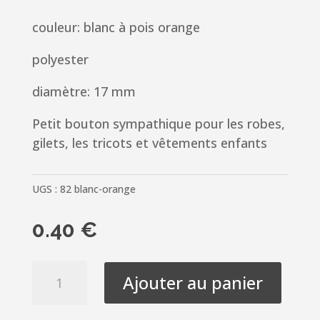
couleur: blanc à pois orange
polyester
diamètre: 17 mm
Petit bouton sympathique pour les robes,
gilets, les tricots et vêtements enfants
UGS :
82 blanc-orange
0.40
€
quantité
Ajouter au panier
de
Bouton