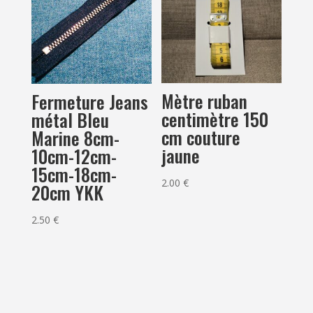
Mètre ruban
Fermeture Jeans
centimètre 150
métal Bleu
cm couture
Marine 8cm-
jaune
10cm-12cm-
15cm-18cm-
2.00
€
20cm YKK
2.50
€