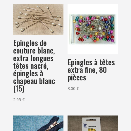
Epingles de
couture blanc,
extra longues
Epingles à têtes
têtes nacré,
extra fine, 80
épingles à
pièces
chapeau blanc
(15)
3.00
€
2.95
€