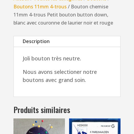
4-
Boutons 11mm 4-trous
/ Bouton chemise
trous
11mm 4-trous Petit bouton button down,
Petit
blanc avec couronne de laurier noir et rouge
bouton
button
Description
down,
blanc
Joli bouton très neutre.
avec
couronne
Nous avons selectioner notre
de
boutons avec grand soin.
laurier
noir
et
rouge
Produits similaires