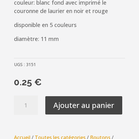
couleur: blanc fond avec imprimé le
couronne de laurier en noir et rouge
disponible en 5 couleurs
diamètre: 11 mm
UGS :
3151
0.25
€
quantité
Ajouter au panier
de
Bouton
chemise
11mm
Accueil
/
Toutes les catégories
/
Boutons
/