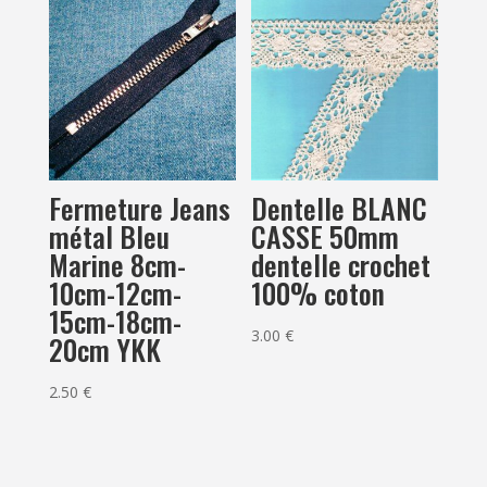
Dentelle BLANC
Fermeture Jeans
CASSE 50mm
métal Bleu
dentelle crochet
Marine 8cm-
100% coton
10cm-12cm-
15cm-18cm-
3.00
€
20cm YKK
2.50
€