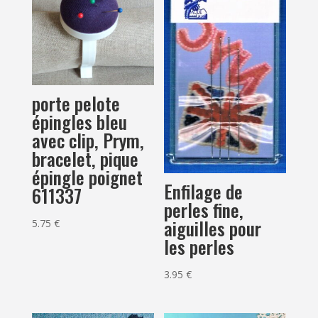
porte pelote
épingles bleu
avec clip, Prym,
bracelet, pique
épingle poignet
Enfilage de
611337
perles fine,
aiguilles pour
5.75
€
les perles
3.95
€