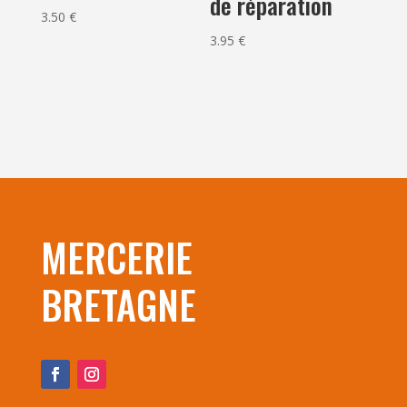
de réparation
3.50
€
3.95
€
MERCERIE
BRETAGNE