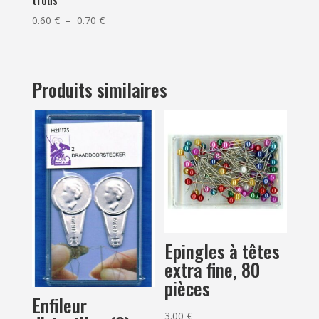
Plage
0.60
€
–
0.70
€
de
prix :
0.60 €
Produits similaires
à
0.70 €
Epingles à têtes
extra fine, 80
pièces
Enfileur
3.00
€