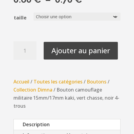
de
prix :
taille
0.60 €
à
0.70 €
quantité
Ajouter au panier
de
Bouton
camouflage
militaire
Accueil
/
Toutes les catégories
/
Boutons
/
15mm/17mm
Collection Dimna
/ Bouton camouflage
kaki,
militaire 15mm/17mm kaki, vert chasse, noir 4-
vert
trous
chasse,
noir
Description
4-
trous