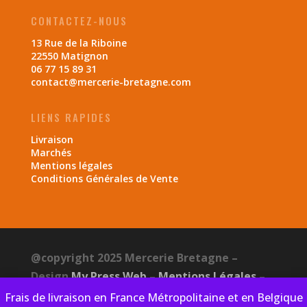
CONTACTEZ-NOUS
13 Rue de la Riboine
22550 Matignon
06 77 15 89 31
contact@mercerie-bretagne.com
LIENS RAPIDES
Livraison
Marchés
Mentions légales
Conditions Générales de Vente
@copyright 2025 Mercerie Bretagne –
Design
My Press Web
–
Mentions Légales
–
CGV
–
Politique de confidentialité
Frais de livraison en France Métropolitaine et en Belgique