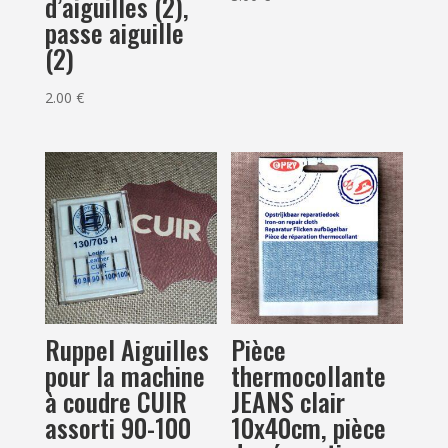
d’aiguilles (2),
passe aiguille
(2)
2.00
€
Ruppel Aiguilles
Pièce
pour la machine
thermocollante
à coudre CUIR
JEANS clair
assorti 90-100
10x40cm, pièce