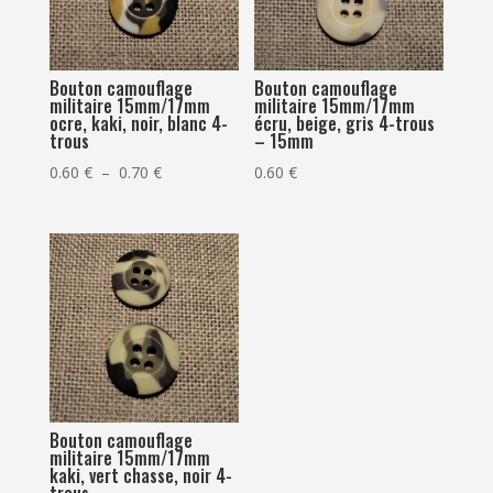
Bouton camouflage
Bouton camouflage
militaire 15mm/17mm
militaire 15mm/17mm
ocre, kaki, noir, blanc 4-
écru, beige, gris 4-trous
trous
– 15mm
Plage
0.60
€
–
0.70
€
0.60
€
de
prix :
0.60 €
à
0.70 €
Bouton camouflage
militaire 15mm/17mm
kaki, vert chasse, noir 4-
trous