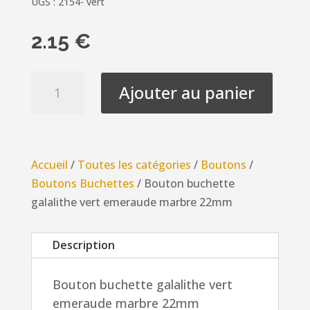
UGS :
2154- vert
2.15
€
quantité
Ajouter au panier
de
Bouton
buchette
galalithe
Accueil
/
Toutes les catégories
/
Boutons
/
vert
Boutons Buchettes
/ Bouton buchette
emeraude
galalithe vert emeraude marbre 22mm
marbre
22mm
Description
Bouton buchette galalithe vert
emeraude marbre 22mm