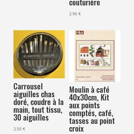
couturière
2.90
€
Carrousel
Moulin à café
aiguilles chas
40x30cm, Kit
doré, coudre à la
aux points
main, tout tissu,
comptés, café,
30 aiguilles
tasses au point
croix
2.50
€