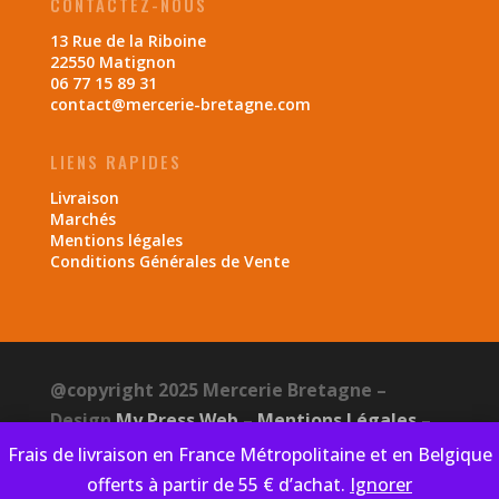
CONTACTEZ-NOUS
13 Rue de la Riboine
22550 Matignon
06 77 15 89 31
contact@mercerie-bretagne.com
LIENS RAPIDES
Livraison
Marchés
Mentions légales
Conditions Générales de Vente
@copyright 2025 Mercerie Bretagne –
Design
My Press Web
–
Mentions Légales
–
CGV
–
Politique de confidentialité
Frais de livraison en France Métropolitaine et en Belgique
offerts à partir de 55 € d’achat.
Ignorer