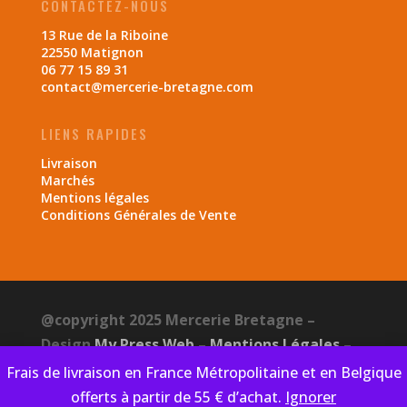
CONTACTEZ-NOUS
13 Rue de la Riboine
22550 Matignon
06 77 15 89 31
contact@mercerie-bretagne.com
LIENS RAPIDES
Livraison
Marchés
Mentions légales
Conditions Générales de Vente
@copyright 2025 Mercerie Bretagne –
Design
My Press Web
–
Mentions Légales
–
CGV
–
Politique de confidentialité
Frais de livraison en France Métropolitaine et en Belgique
offerts à partir de 55 € d’achat.
Ignorer