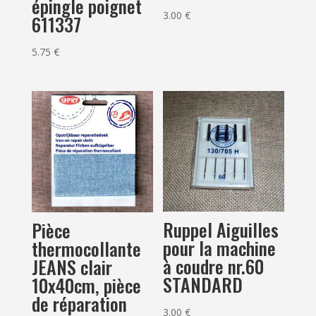
épingle poignet
3.00
€
611337
5.75
€
Ruppel Aiguilles
Pièce
pour la machine
thermocollante
à coudre nr.60
JEANS clair
STANDARD
10x40cm, pièce
de réparation
3.00
€