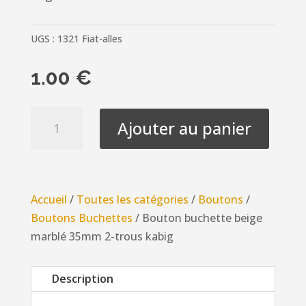
UGS :
1321 Fiat-alles
1.00
€
quantité
Ajouter au panier
de
Bouton
buchette
beige
Accueil
/
Toutes les catégories
/
Boutons
/
marblé
Boutons Buchettes
/ Bouton buchette beige
35mm
marblé 35mm 2-trous kabig
2-
trous
Description
kabig