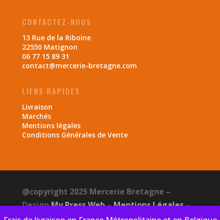
CONTACTEZ-NOUS
13 Rue de la Riboine
22550 Matignon
06 77 15 89 31
contact@mercerie-bretagne.com
LIENS RAPIDES
Livraison
Marchés
Mentions légales
Conditions Générales de Vente
@copyright 2025 Mercerie Bretagne –
Design
My Press Web
–
Mentions Légales
–
CGV
–
Politique de confidentialité