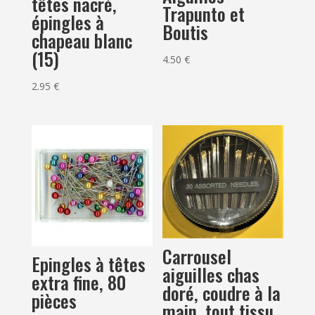
têtes nacré,
Trapunto et
épingles à
Boutis
chapeau blanc
(15)
4.50
€
2.95
€
Carrousel
Epingles à têtes
aiguilles chas
extra fine, 80
doré, coudre à la
pièces
main, tout tissu,