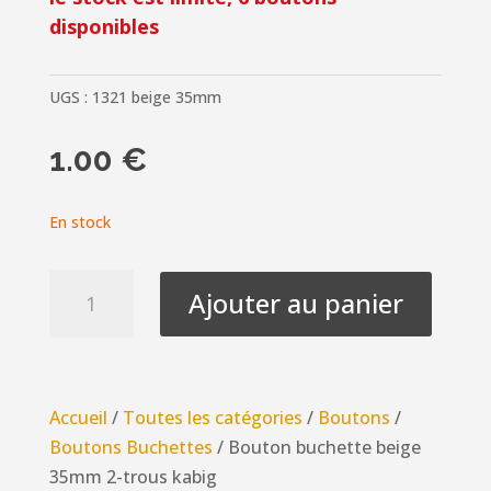
disponibles
UGS :
1321 beige 35mm
1.00
€
En stock
quantité
Ajouter au panier
de
Bouton
buchette
beige
Accueil
/
Toutes les catégories
/
Boutons
/
35mm
Boutons Buchettes
/ Bouton buchette beige
2-
35mm 2-trous kabig
trous