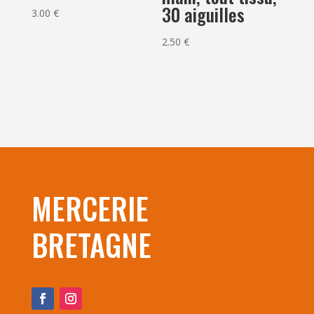
30 aiguilles
3.00
€
2.50
€
MERCERIE
BRETAGNE