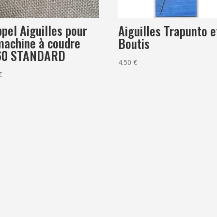
pel Aiguilles pour
Aiguilles Trapunto e
machine à coudre
Boutis
.60 STANDARD
4.50
€
€