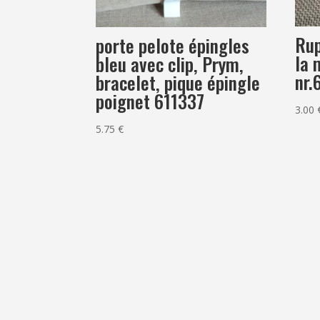
Rup
porte pelote épingles
la 
bleu avec clip, Prym,
nr
bracelet, pique épingle
poignet 611337
3.00
5.75
€