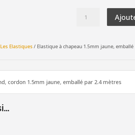
quantité
Ajout
de
Elastique
à
chapeau
/
Les Elastiques
/ Elastique à chapeau 1.5mm jaune, emballé 
1.5mm
jaune,
emballé
par
ond, cordon 1.5mm jaune, emballé par 2.4 mètres
2.4
mètres
élastique
si…
rond
cordon