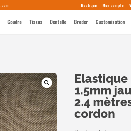
e.com
Boutique
Mon compte
V
Coudre
Tissus
Dentelle
Broder
Customisation
Elastique
1.5mm jau
2.4 mètre
cordon