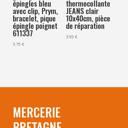
épingles bleu
thermocollante
avec clip, Prym,
JEANS clair
bracelet, pique
10x40cm, pièce
épingle poignet
de réparation
611337
3.95
€
5.75
€
MERCERIE
BRETAGNE