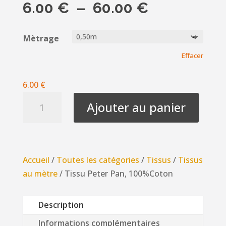
Plage
6.00
€
–
60.00
€
de
prix :
Mètrage
6.00 €
Effacer
à
60.00 €
6.00
€
quantité
Ajouter au panier
de
Tissu
Peter
Pan,
Accueil
/
Toutes les catégories
/
Tissus
/
Tissus
100%Coton
au mètre
/ Tissu Peter Pan, 100%Coton
Description
Informations complémentaires