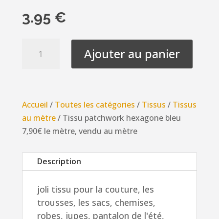
3.95
€
quantité
Ajouter au panier
de
Tissu
patchwork
hexagone
Accueil
/
Toutes les catégories
/
Tissus
/
Tissus
bleu
au mètre
/ Tissu patchwork hexagone bleu
7,90€
7,90€ le mètre, vendu au mètre
le
mètre,
Description
vendu
au
joli tissu pour la couture, les
mètre
trousses, les sacs, chemises,
robes, jupes, pantalon de l'été,