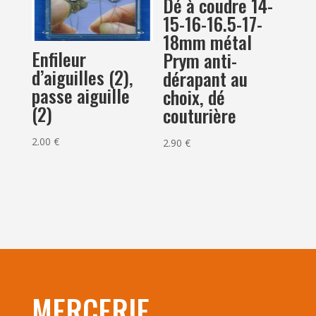
Dé à coudre 14-
15-16-16.5-17-
18mm métal
Enfileur
Prym anti-
d’aiguilles (2),
dérapant au
passe aiguille
choix, dé
(2)
couturière
2.00
€
2.90
€
MERCERIE