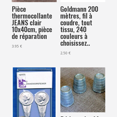
Pièce
Goldmann 200
thermocollante
mètres, fil à
JEANS clair
coudre, tout
10x40cm, pièce
tissu, 240
de réparation
couleurs à
choisissez..
3.95
€
2.50
€