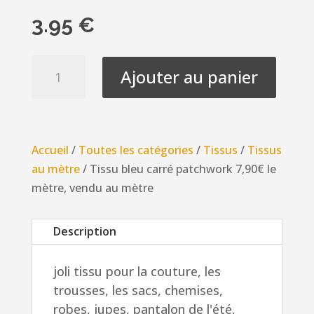
3.95
€
quantité
Ajouter au panier
de
Tissu
bleu
carré
Accueil
/
Toutes les catégories
/
Tissus
/
Tissus
patchwork
au mètre
/ Tissu bleu carré patchwork 7,90€ le
7,90€
mètre, vendu au mètre
le
mètre,
Description
vendu
au
joli tissu pour la couture, les
mètre
trousses, les sacs, chemises,
robes, jupes, pantalon de l'été,