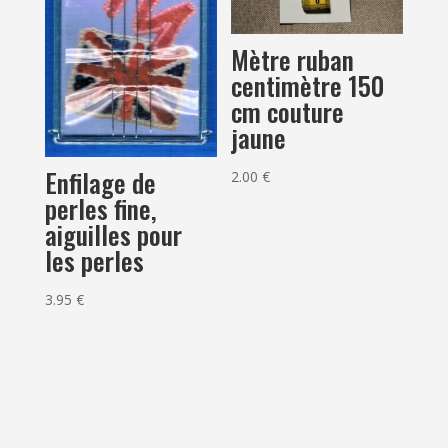
Mètre ruban
centimètre 150
cm couture
jaune
Enfilage de
2.00
€
perles fine,
aiguilles pour
les perles
3.95
€