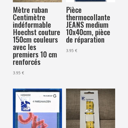
Mètre ruban
Pièce
Centimètre
thermocollante
indéformable
JEANS medium
Hoechst couture
10x40cm, pièce
150cm couleurs
de réparation
avec les
3.95
€
premiers 10 cm
renforcés
3.95
€