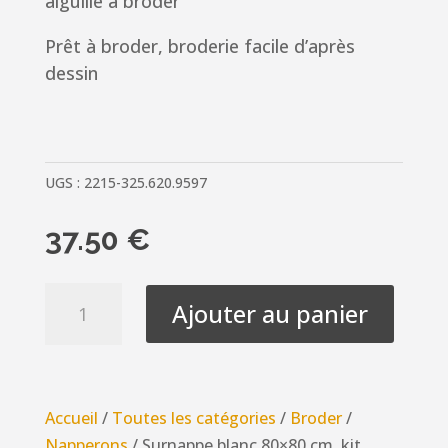
aiguille à broder
Prêt à broder, broderie facile d’après
dessin
UGS :
2215-325.620.9597
37.50
€
quantité
Ajouter au panier
de
Surnappe
blanc
80x80
Accueil
/
Toutes les catégories
/
Broder
/
cm,
Napperons
/ Surnappe blanc 80×80 cm, kit