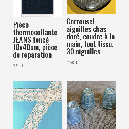
Carrousel
Pièce
aiguilles chas
thermocollante
doré, coudre à la
JEANS foncé
main, tout tissu,
10x40cm, pièce
30 aiguilles
de réparation
2.50
€
3.95
€