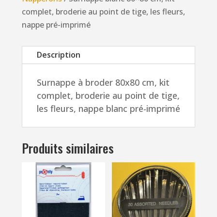
kit
complet, broderie au point de tige, les fleurs,
complet,
nappe pré-imprimé
broderie
au
Description
point
de
Surnappe à broder 80x80 cm, kit
tige,
complet, broderie au point de tige,
les
les fleurs, nappe blanc pré-imprimé
fleurs,
nappe
pré-
Produits similaires
imprimé