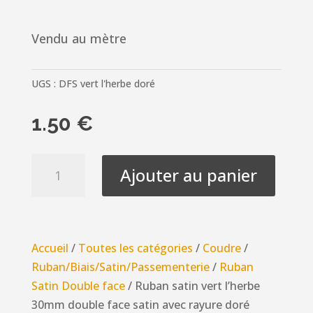
Vendu au mètre
UGS :
DFS vert l'herbe doré
1.50
€
quantité
Ajouter au panier
de
Ruban
satin
vert
Accueil
/
Toutes les catégories
/
Coudre
/
l'herbe
Ruban/Biais/Satin/Passementerie
/
Ruban
30mm
Satin Double face
/ Ruban satin vert l’herbe
double
30mm double face satin avec rayure doré