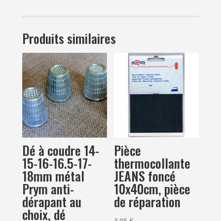
face
satin
avec
Produits similaires
rayure
doré
Dé à coudre 14-
Pièce
15-16-16.5-17-
thermocollante
18mm métal
JEANS foncé
Prym anti-
10x40cm, pièce
dérapant au
de réparation
choix, dé
3.95
€