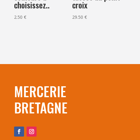
choisissez..
croix
2.50
€
29.50
€
MERCERIE
BRETAGNE