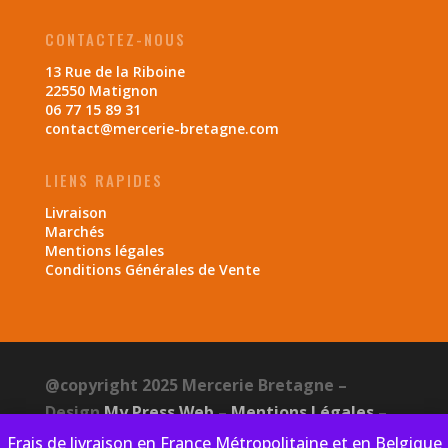
CONTACTEZ-NOUS
13 Rue de la Riboine
22550 Matignon
06 77 15 89 31
contact@mercerie-bretagne.com
LIENS RAPIDES
Livraison
Marchés
Mentions légales
Conditions Générales de Vente
@copyright 2025 Mercerie Bretagne –
Design
My Press Web
–
Mentions Légales
–
CGV
–
Politique de confidentialité
Frais de livraison en France Métropolitaine et en Belgique