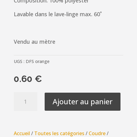
Composition: 100% polyester
Lavable dans le lave-linge max. 60˚
Vendu au mètre
UGS :
DFS orange
0.60
€
quantité
Ajouter au panier
de
Ruban
Satin
orange
Accueil
/
Toutes les catégories
/
Coudre
/