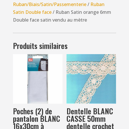
6mm
Ruban/Biais/Satin/Passementerie
/
Ruban
Double
Satin Double face
/ Ruban Satin orange 6mm
face
Double face satin vendu au mètre
satin
vendu
au
Produits similaires
mètre
Poches (2) de
Dentelle BLANC
pantalon BLANC
CASSE 50mm
16x30cm à
dentelle crochet