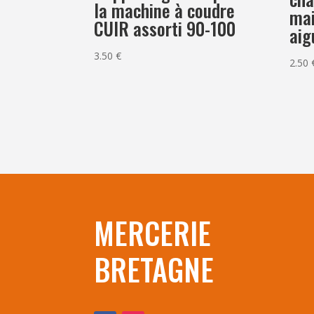
la machine à coudre
mai
CUIR assorti 90-100
aig
3.50
€
2.50
MERCERIE
BRETAGNE