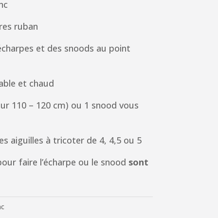
nc
res ruban
 écharpes et des snoods au point
able et chaud
eur 110 – 120 cm) ou 1 snood vous
s aiguilles à tricoter de 4, 4,5 ou 5
our faire l’écharpe ou le snood
sont
nc