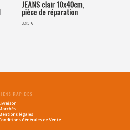
JEANS clair 10x40cm,
1
pièce de réparation
3.95
€
LIENS RAPIDES
Livraison
Marchés
Mentions légales
Conditions Générales de Vente