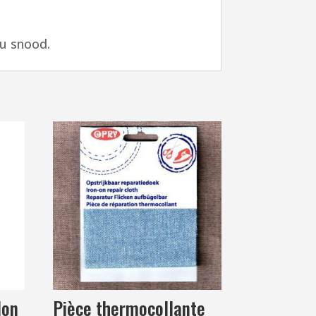
ou snood.
lon
Pièce thermocollante