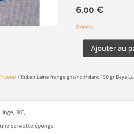
6.00
€
En stock
Ajouter au p
quantité
de
Ruban
Laine
Tricoter
/ Ruban Laine frange gris/noir/blanc 150 gr Baya Lu
frange
gris/noir/blanc
150
gr
linge, 30˚,
Baya
Luxe,
 une serviette éponge.
gros