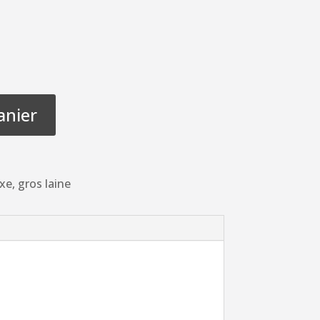
anier
xe, gros laine