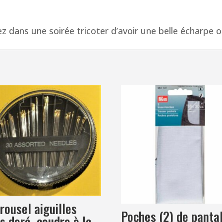
laine
isez dans une soirée tricoter d’avoir une belle écharpe 
rousel aiguilles
Poches (2) de panta
s doré, coudre à la