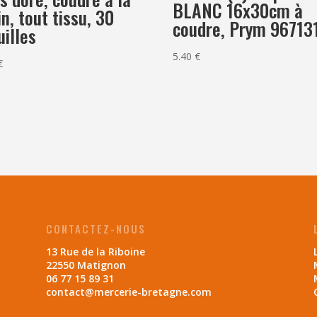
BLANC 16x30cm à
n, tout tissu, 30
coudre, Prym 96713
uilles
5.40
€
€
CONTACTEZ-NOUS
13 Rue de la Riboine
22550 Matignon
06 77 15 89 31
contact@mercerie-bretagne.com