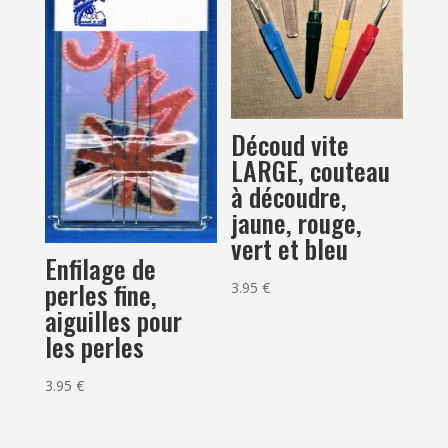
Découd vite
LARGE, couteau
à découdre,
jaune, rouge,
vert et bleu
Enfilage de
perles fine,
3.95
€
aiguilles pour
les perles
3.95
€