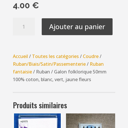
4.00
€
quantité
Ajouter au panier
de
Ruban
/
Galon
Accueil
/
Toutes les catégories
/
Coudre
/
folklorique
Ruban/Biais/Satin/Passementerie
/
Ruban
50mm
fantaisie
/ Ruban / Galon folklorique 50mm
100%
100% coton, blanc, vert, jaune fleurs
coton,
blanc,
vert,
Produits similaires
jaune
fleurs