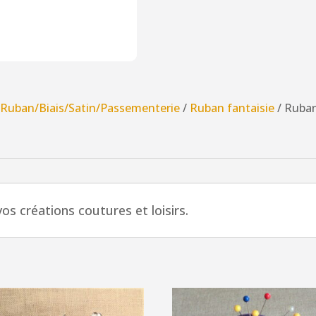
28mm
Flower
Power
rouge,
doré
/
Ruban/Biais/Satin/Passementerie
/
Ruban fantaisie
/ Ruba
avec
miroirs,
vert
pomme
et
violet
vos créations coutures et loisirs.