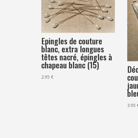
Epingles de couture
blanc, extra longues
têtes nacré, épingles à
chapeau blanc (15)
Déc
cou
2.95
€
jau
ble
3.95