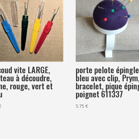
oud vite LARGE,
porte pelote épingl
teau à découdre,
bleu avec clip, Prym
ne, rouge, vert et
bracelet, pique épin
u
poignet 611337
€
5.75
€