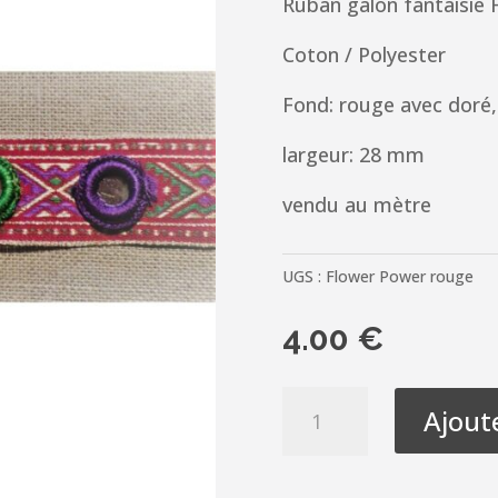
Ruban galon fantaisie
Coton / Polyester
Fond: rouge avec doré,
largeur: 28 mm
vendu au mètre
UGS :
Flower Power rouge
4.00
€
quantité
Ajout
de
Ruban
galon