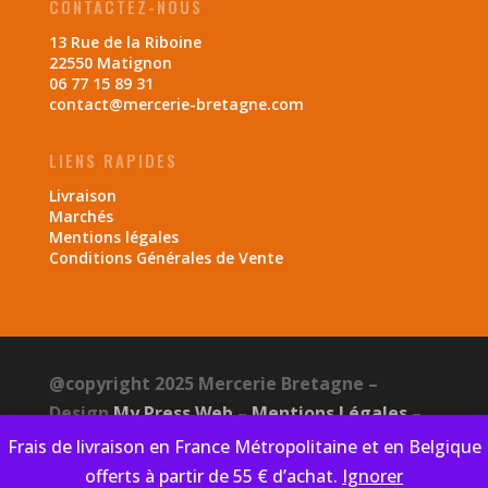
CONTACTEZ-NOUS
13 Rue de la Riboine
22550 Matignon
06 77 15 89 31
contact@mercerie-bretagne.com
LIENS RAPIDES
Livraison
Marchés
Mentions légales
Conditions Générales de Vente
@copyright 2025 Mercerie Bretagne –
Design
My Press Web
–
Mentions Légales
–
CGV
–
Politique de confidentialité
Frais de livraison en France Métropolitaine et en Belgique
offerts à partir de 55 € d’achat.
Ignorer