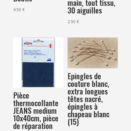
main, tout tissu,
30 aiguilles
4.50
€
2.50
€
Epingles de
couture blanc,
extra longues
Pièce
têtes nacré,
thermocollante
épingles à
JEANS medium
chapeau blanc
10x40cm, pièce
(15)
de réparation