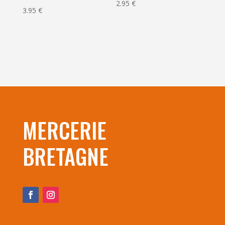
2.95
€
3.95
€
MERCERIE
BRETAGNE