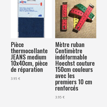
Pièce
Mètre ruban
thermocollante
Centimètre
JEANS medium
indéformable
10x40cm, pièce
Hoechst couture
de réparation
150cm couleurs
avec les
3.95
€
premiers 10 cm
renforcés
3.95
€