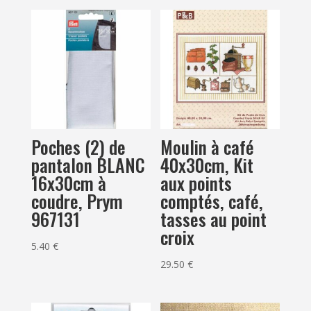
Poches (2) de
Moulin à café
pantalon BLANC
40x30cm, Kit
16x30cm à
aux points
coudre, Prym
comptés, café,
967131
tasses au point
croix
5.40
€
29.50
€