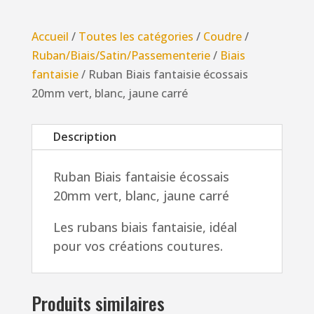
Biais
fantaisie
Accueil
/
Toutes les catégories
/
Coudre
/
écossais
Ruban/Biais/Satin/Passementerie
/
Biais
20mm
fantaisie
/ Ruban Biais fantaisie écossais
vert,
20mm vert, blanc, jaune carré
blanc,
jaune
Description
carré
Ruban Biais fantaisie écossais
20mm vert, blanc, jaune carré
Les rubans biais fantaisie, idéal
pour vos créations coutures.
Produits similaires