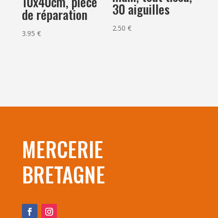
10x40cm, pièce
30 aiguilles
de réparation
2.50
€
3.95
€
MERCERIE
BRETAGNE