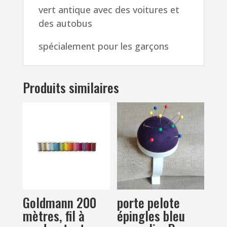
vert antique avec des voitures et
autobus
des autobus
pour
les
spécialement pour les garçons
garçons
Produits similaires
Goldmann 200
porte pelote
mètres, fil à
épingles bleu