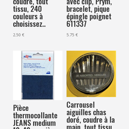
coudre, tout
avec clip, Prym,
tissu, 240
bracelet, pique
couleurs à
épingle poignet
choisissez..
611337
2.50
€
5.75
€
Carrousel
Pièce
aiguilles chas
thermocollante
doré, coudre à la
JEANS medium
main, tout tissu,