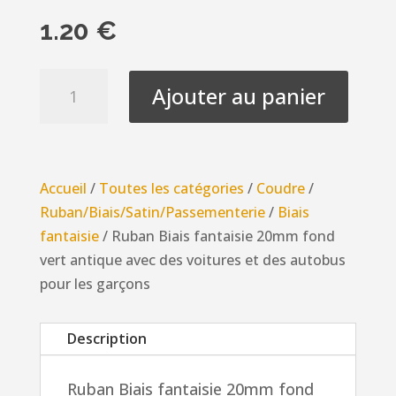
1.20
€
quantité
Ajouter au panier
de
Ruban
Biais
fantaisie
Accueil
/
Toutes les catégories
/
Coudre
/
20mm
Ruban/Biais/Satin/Passementerie
/
Biais
fond
fantaisie
/ Ruban Biais fantaisie 20mm fond
vert
vert antique avec des voitures et des autobus
antique
pour les garçons
avec
des
Description
voitures
et
Ruban Biais fantaisie 20mm fond
des