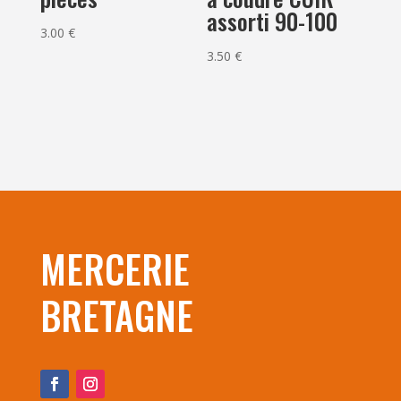
assorti 90-100
3.00
€
3.50
€
MERCERIE
BRETAGNE