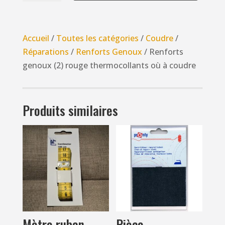
Renforts
genoux
(2)
Accueil
/
Toutes les catégories
/
Coudre
/
rouge
Réparations
/
Renforts Genoux
/ Renforts
thermocollants
genoux (2) rouge thermocollants où à coudre
où
à
coudre
Produits similaires
Mètre ruban
Pièce