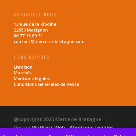
CONTACTEZ-NOUS
13 Rue de la Riboine
22550 Matignon
06 77 15 89 31
contact@mercerie-bretagne.com
LIENS RAPIDES
Livraison
Marchés
Mentions légales
Conditions Générales de Vente
@copyright 2025 Mercerie Bretagne –
Design
My Press Web
–
Mentions Légales
–
CGV
–
Politique de confidentialité