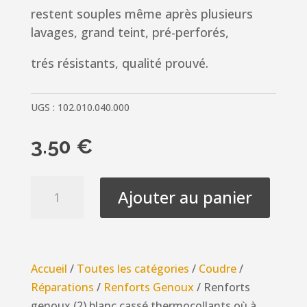
restent souples même après plusieurs
lavages, grand teint, pré-perforés,
trés résistants, qualité prouvé.
UGS :
102.010.040.000
3.50
€
quantité
Ajouter au panier
de
Renforts
genoux
(2)
Accueil
/
Toutes les catégories
/
Coudre
/
blanc
Réparations
/
Renforts Genoux
/ Renforts
cassé
genoux (2) blanc cassé thermocollants où à