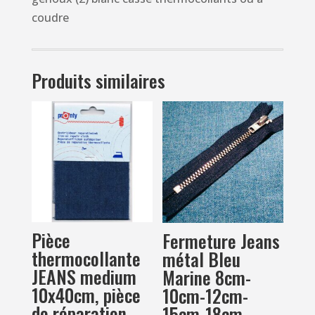
thermocollants
coudre
où
à
coudre
Produits similaires
Pièce
Fermeture Jeans
thermocollante
métal Bleu
JEANS medium
Marine 8cm-
10x40cm, pièce
10cm-12cm-
de réparation
15cm-18cm-