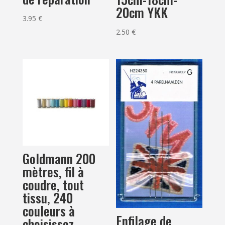
20cm YKK
3.95
€
2.50
€
Goldmann 200
mètres, fil à
coudre, tout
tissu, 240
couleurs à
Enfilage de
choisissez..