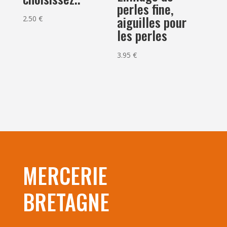
perles fine,
aiguilles pour
2.50
€
les perles
3.95
€
MERCERIE
BRETAGNE