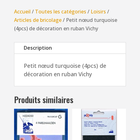
turquoise
Accueil
/
Toutes les catégories
/
Loisirs
/
(4pcs)
Articles de bricolage
/ Petit nœud turquoise
de
(4pcs) de décoration en ruban Vichy
décoration
en
Description
ruban
Vichy
Petit nœud turquoise (4pcs) de
décoration en ruban Vichy
Produits similaires