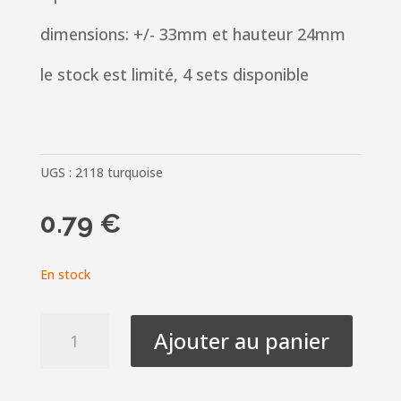
dimensions: +/- 33mm et hauteur 24mm
le stock est limité, 4 sets disponible
UGS :
2118 turquoise
0.79
€
En stock
quantité
Ajouter au panier
de
Petit
nœud