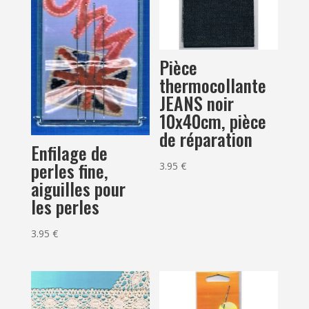
Pièce
thermocollante
JEANS noir
10x40cm, pièce
de réparation
Enfilage de
perles fine,
3.95
€
aiguilles pour
les perles
3.95
€